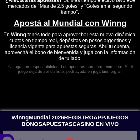
¿Afecta a las apuestas?
Sí. Más tiempo efectivo favorece
mercados de "Más de 2.5 goles" y "Goles en el segundo
tiempo".
Apostá al Mundial con Winng
En
Winng
tenés todo para aprovechar esta nueva dinámica:
cuotas en tiempo real, depósitos en pesos argentinos y
licencia vigente para apuestas seguras. Abrí tu cuenta,
aprovechá el bono de bienvenida y jugá con la información
de tu lado.
⚠️ Jugá con responsabilidad. Las apuestas son entretenimiento. Si el
juego deja de ser disfrute, pedí ayuda en jugarbien.org.ar.
Winng
Mundial 2026
REGISTRO
APP
JUEGOS
BONOS
APUESTAS
CASINO EN VIVO