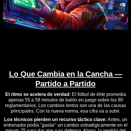
Lo Que Cambia en la Cancha —
Partido a Partido
El ritmo se acelera de verdad:
El fútbol de élite promedia
apenas 55 a 58 minutos de balón en juego sobre los 90
reglamentarios. Los cambios lentos son una de las causas
principales. Con la nueva norma, esa cifra va a subir.
Los técnicos pierden un recurso táctico clave:
Antes, un
entrenador podía "gastar" un cambio estratégicamente en el
minuto 75 para dar aire a su defensa. Ahora, la gestión del