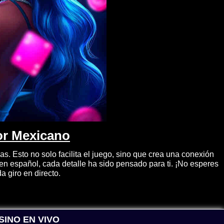
or Mexicano
. Esto no solo facilita el juego, sino que crea una conexión
a en español, cada detalle ha sido pensado para ti. ¡No esperes
a giro en directo.
SINO EN VIVO