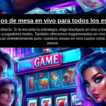
os de mesa en vivo para todos los es
recto. Si te encanta la estrategia, elige blackjack en vivo o b
unto a jugadores reales. También ofrecemos tragamonedas en vivo
an entretenimiento puro, nuestros shows en vivo casino como 
pausa.