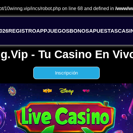
ot/10winng.vip/incs/robot.php on line 68 and defined in
/www/ww
026
REGISTRO
APP
JUEGOS
BONOS
APUESTAS
CASI
.vip - Tu Casino En Viv
Inscripción