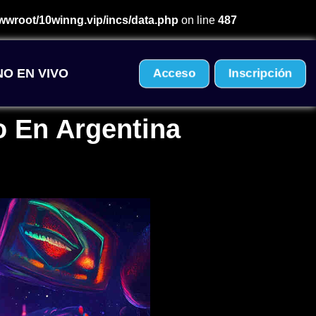
wroot/10winng.vip/incs/data.php
on line
487
Acceso
Inscripción
NO EN VIVO
o En Argentina