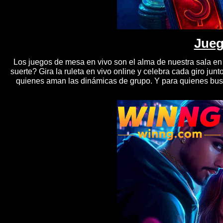
Jueg
Los juegos de mesa en vivo son el alma de nuestra sala en di
suerte? Gira la ruleta en vivo online y celebra cada giro j
quienes aman las dinámicas de grupo. Y para quienes busc